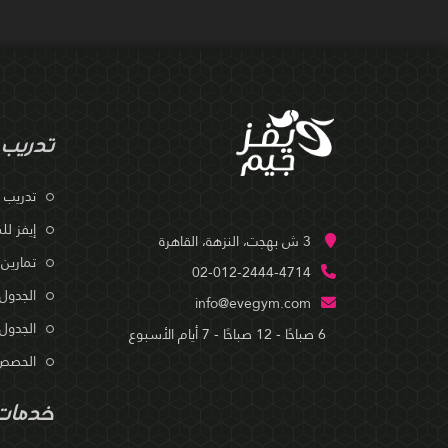
تدريب
تدريب EMS
إيفز لل
3 ش بهجت، النزهة، القاهرة
تمارين 
02-012-2444-4714
الجدول
info@evegym.com
الجدول
6 صباحًا - 12 صباحًا - 7 أيام الأسبوع
الحصص 
خدمات 