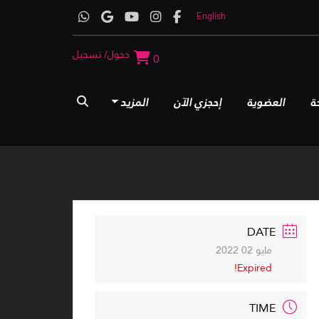
English
دخول/ تسجيل
0
ة
العضوية
إحجزي الآن
المزيد
DATE
مايو 02 2022
Expired!
TIME