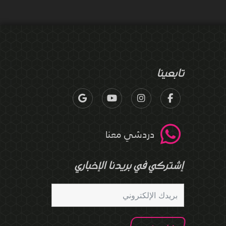
تابعينا
دردشي معنا
إشتركي في بريدنا الإخباري