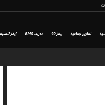
سية
تمارين جماعية
إيفز 90
تدريب EMS
إيفز للسباح