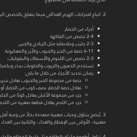
2. اتباع اقتراحات الهرم الغذائي فيما يتعلق بالحصص اليومية وهي كالتالي:
أجزاء من الخضار
2-4 حصص من الفاكهة
2-3 حليب وخلاصاته مثل الزبادي والجبن
6-11 حصة من الخبز والحبوب والأرز والمعكرونة
2-3 حصص من اللحوم والأسماك والبقوليات
تستخدم الدهون والزيوت والحلويات بحذر وبكميات
يمكن تحديد الأجزاء من خلال ما يلي:
حصة من مجموعة الخبز والحبوب تعادل شريح
تعادل حصة الخضار نصف كوب من الخضار أو ب
جزء من مجموعة الألبان يعادل كوبًا من الحل
جزء من اللحم يعادل قطعة صغيرة من اللحم
3. يُنصح بتناول وجبات صغيرة متعددة بدلاً من وجبة أق
صغيرة ، الأولى بين الإفطار والغداء ، والثانية بين الغداء 
4. تناول أطعمة مليئة بالطاقة مثل خليط الفواكه والحليب “الكوكتيلات” وخاصة كوكتيلات الموز والمعجنات مثل الفطائر والبسكويت.