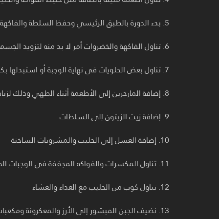
5. بدء الدورة بالطبق الرئيسي وحفظ السلطة والفاكهة حتى نهاية الوجبة.
6. تناول الفاكهة والخضروات أمر لا بد منه لتزويد الجسم بالفيتامينات والمعادن اللازمة لصحته.
7. تناول بعض الحلويات في نهاية الوجبة أو استبدلها بكريمة أو مربى أو ساندويتش عسل.
8. إضافة المارجرين إلى الأطعمة أثناء الطهي وذلك لزيادة السعرات الحرارية.
9. إضافة زيت الزيتون إلى السلطات
10. إضافة العسل إلى الحليب والمشروبات الساخنة
11. تناول المكسرات والفواكه المجففة في الوجبات الصغيرة أو إضافتها إلى السلطات أو الأرز.
12. تناول كوب من الحليب مع الغداء والعشاء
13. نضيف الجبن المبشور إلى الأرز والمعكرونة ومكعبات الجبن الأبيض إلى السلطة.