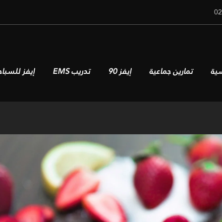
سية
تمارين جماعية
إيفز 90
تدريب EMS
إيفز للسباح