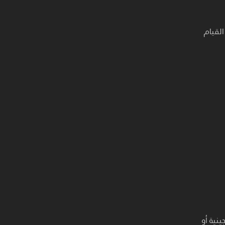
القيام
نية أو