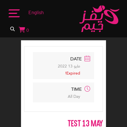
Ski
t
English
conten
0
DATE
مايو 13 2022
Expired!
TIME
All Day
TEST 13 MAY