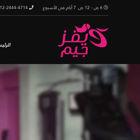
Ski
6 ص - 12 ص. 7 أيام في الأسبوع
02-012-2444-4714
t
conten
الرئي