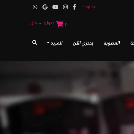
English
دخول/ تسجيل
0
ة
العضوية
إحجزي الآن
المزيد