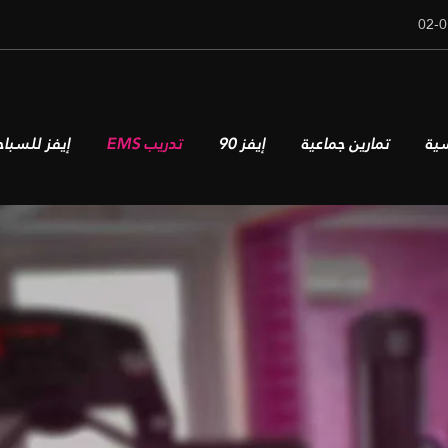
سية
تمارين جماعية
إيفز 90
تدريب EMS
إيفز للسباح