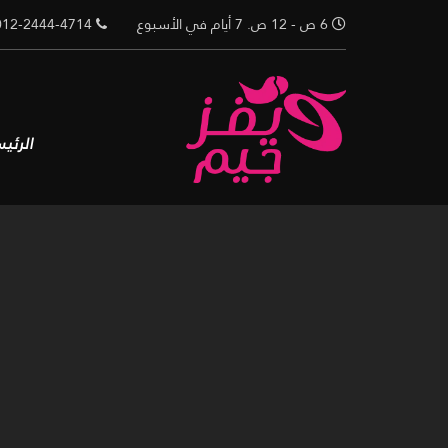
Ski
6 ص - 12 ص. 7 أيام في الأسبوع
02-012-2444-4714
t
conten
الرئي