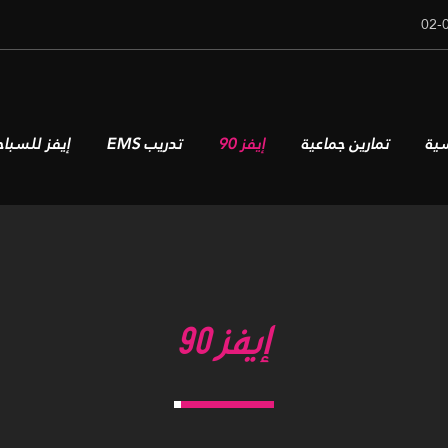
سية
تمارين جماعية
إيفز 90
تدريب EMS
إيفز للسباح
إيفز 90